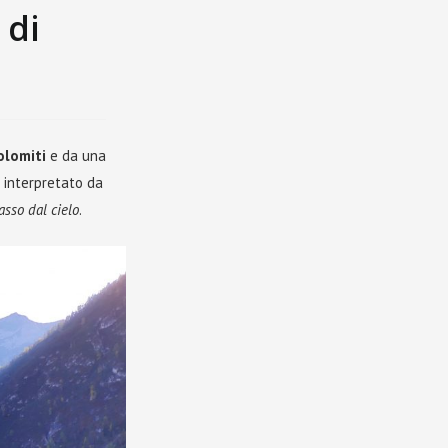
 di
olomiti
e da una
 interpretato da
sso dal cielo
.