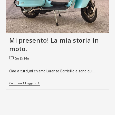
Mi presento! La mia storia in
moto.
Categoria
Su Di Me
dell'articolo:
Ciao a tutti, mi chiamo Lorenzo Borriello e sono qui…
Mi
Continua A Leggere
Presento!
La
Mia
Storia
In
Moto.